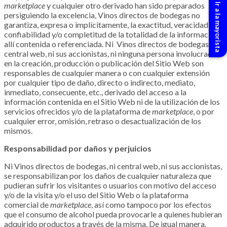
Web Minorista - Ir a la mayorista
marketplace
y cualquier otro derivado han sido preparados
persiguiendo la excelencia, Vinos directos de bodegas no
garantiza, expresa o implícitamente, la exactitud, veracidad,
confiabilidad y/o completitud de la totalidad de la información
allí contenida o referenciada. Ni
Vinos directos de bodegas, ni
central web,
ni sus accionistas, ni ninguna persona involucrada
en la creación, producción o publicación del Sitio Web son
responsables de cualquier manera o con cualquier extensión
por cualquier tipo de daño, directo o indirecto, mediato,
inmediato, consecuente, etc., derivado del acceso a la
información contenida en el Sitio Web ni de la utilización de los
servicios ofrecidos y/o de la plataforma de
marketplace
, o por
cualquier error, omisión, retraso o desactualización de los
mismos.
Responsabilidad por daños y perjuicios
Ni Vinos directos de bodegas, ni central web,
ni sus accionistas,
se responsabilizan por los daños de cualquier naturaleza que
pudieran sufrir los visitantes o usuarios con motivo del acceso
y/o de la visita y/o el uso del Sitio Web o la plataforma
comercial de
marketplace
, así como tampoco por los efectos
que el consumo de alcohol pueda provocarle a quienes hubieran
adquirido productos a través de la misma. De igual manera,